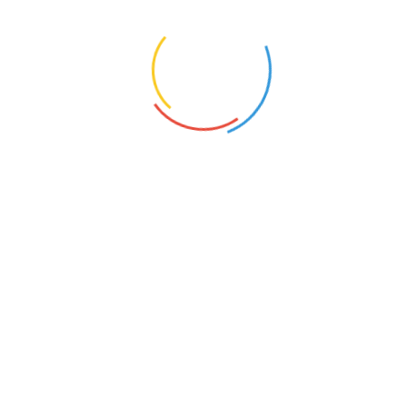
下展会。即使疫情之下，仍有来自全球31个国家和地区的653
家参展商在 13 个展厅和户外展区展示其创新产品与最新技术，
有近5万观众前往参观。
德国各大会展公司也纷纷计划恢复大型线下展览。根据AU
MA（德国展览业协会）统计，2021年9-12月，全德国将举办1
48场展会，其中包括了世界上最大的图书展：德国法兰克福书
展，将在10月20日-24日通过线上线下同时进行；还包括了IAA
国际车展，该展是法兰克福和慕尼黑轮流举办，2021年9月7-1
2日在慕尼黑盛大举行。