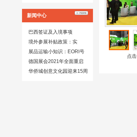
的专业团队，严密的组织
新闻中心
纪律，科学化与人性化的
管理，为客户提供全面 、
巴西签证及入境事项
完善、一流的服务质量。
不管大小客户，均以高效
境外参展补贴政策：实
率、高水准、高质量的服
施“冀货出海”拓市场行动
展品运输小知识：EORI号
点击
务，是我们一贯遵循的服
和VAT的区别在哪？
德国展会2021年全面重启
务宗旨。
企业参展注意事项
华侨城创意文化园迎来15周
年 旧厂区变身网红打卡地