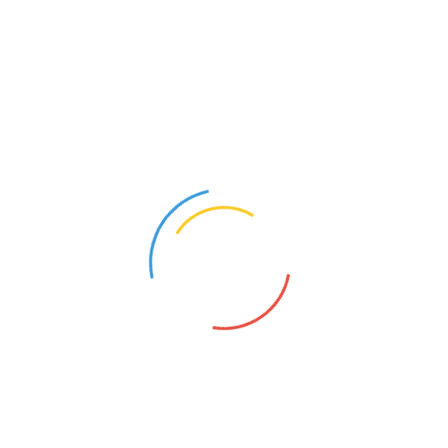
价格:
￥3000.00/平米
品牌: 环宇视展
起订: 20平米
发货: 3天内
发送询价
详细信息